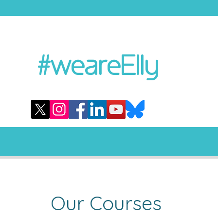
#weareElly
Our Courses