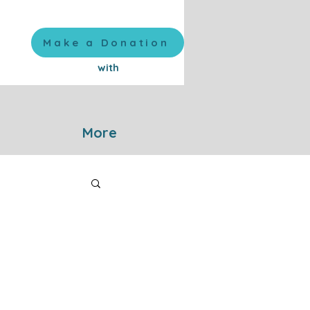
Make a Donation
with
More